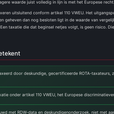
lagere waarde juist volledig in lijn is met het Europese recht
xeren uitsluitend conform artikel 110 VWEU. Het uitgangspun
 geheven dan nog besloten ligt in de waarde van vergelijk
en taxatie die dat beginsel netjes volgt, is geen risico. Die
etekent
xeerd door deskundige, gecertificeerde ROTA-taxateurs, z
atie onder artikel 110 VWEU, het Europese discriminatieve
wd met RDW-data en deskundigenonderzoek, niet met aa