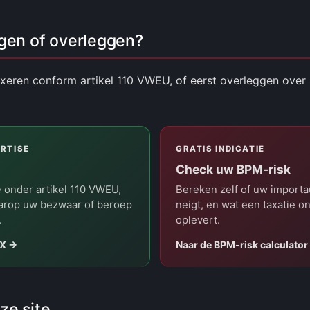
agen of overleggen?
taxeren conform artikel 110 VWEU, of eerst overleggen ov
RTISE
GRATIS INDICATIE
Check uw BPM-risk
e onder artikel 110 VWEU,
Bereken zelf of uw importa
arop uw bezwaar of beroep
neigt, en wat een taxatie o
.
oplevert.
AX →
Naar de BPM-risk calculator
ze site