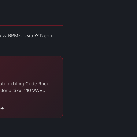
er uw BPM-positie? Neem
uto richting Code Rood
nder artikel 110 VWEU
 →