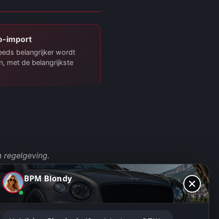
o-import
eds belangrijker wordt
 met de belangrijkste
 regelgeving.
BPM Blondy
de AI-assistente van S-TAX
ezwaar