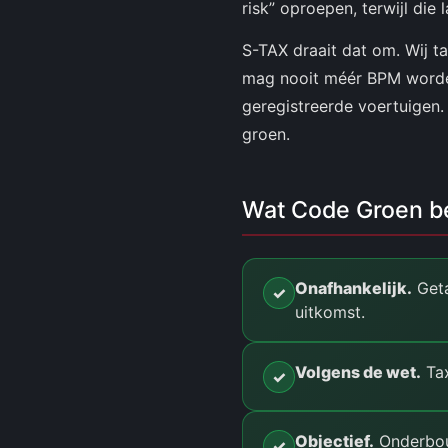
risk” oproepen, terwijl die 
S-TAX draait dat om. Wij ta
mag nooit méér BPM worden
geregistreerde voertuigen. E
groen.
Wat Code Groen b
Onafhankelijk.
Geta
✓
uitkomst.
Volgens de wet.
Tax
✓
Objectief.
Onderbou
✓