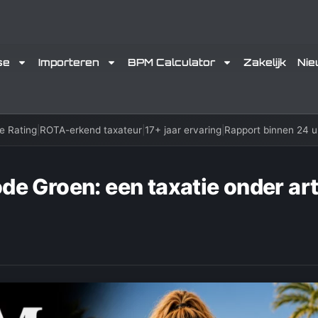
se
Importeren
BPM Calculator
Zakelijk
Ni
e Rating
|
ROTA-erkend taxateur
|
17+ jaar ervaring
|
Rapport binnen 24 u
de Groen: een taxatie onder ar