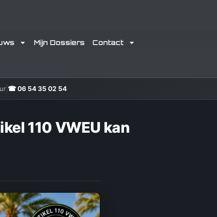
euws
Mijn Dossiers
Contact
ur
|
☎ 06 54 35 02 54
tikel 110 VWEU kan