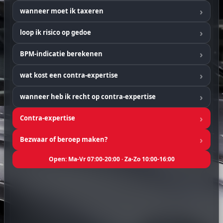
Vraag het aan BPM Blondy, de S-
wanneer moet ik taxeren
TAX assistente
Hoi, ik ben Blondy, de S-TAX assistente. Ik
loop ik risico op gedoe
help je direct met je vragen over BPM-
taxatie, auto-import en contra-expertise.
BPM-indicatie berekenen
Stel je vraag, dan kijk ik meteen met je
mee.
wat kost een contra-expertise
Chat met BPM Blondy
wanneer heb ik recht op contra-expertise
Direct antwoord, dag en nacht. Liever bellen,
WhatsApp of mailen? Dat regel ik ook in de chat.
Contra-expertise
Bezwaar of beroep maken?
Openingstijden
Ma–Vr:
07:00 – 20:00
Open: Ma-Vr 07:00-20:00 · Za-Zo 10:00-16:00
Za–Zo: 10:00 – 16:00
Stel je vraag aan BPM Blondy
Kies hieronder de optie die bij u past. Wij
reageren snel en persoonlijk.