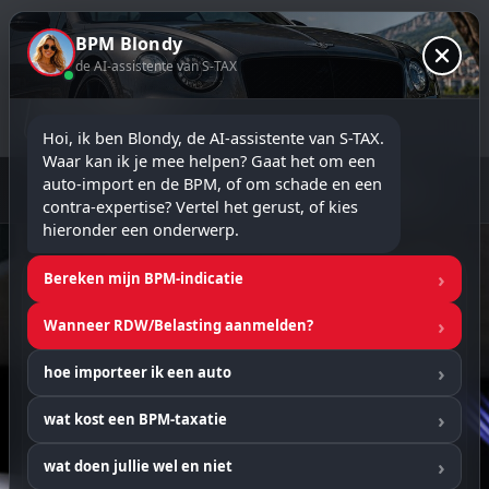
BPM Blondy
de AI-assistente van S-TAX
Hoi, ik ben Blondy, de AI-assistente van S-TAX. 
Waar kan ik je mee helpen? Gaat het om een 
★★★★★
5.0 Google Rating
ROTA-erkend taxateur
auto-import en de BPM, of om schade en een 
17+ jaar ervaring
Rapport binnen 24 uur
☎ 06 54 35 02 54
contra-expertise? Vertel het gerust, of kies 
hieronder een onderwerp.
Bereken mijn BPM-indicatie
Contact S-Tax BPM Taxatie
Bureau
Wanneer RDW/Belasting aanmelden?
hoe importeer ik een auto
wat kost een BPM-taxatie
wat doen jullie wel en niet