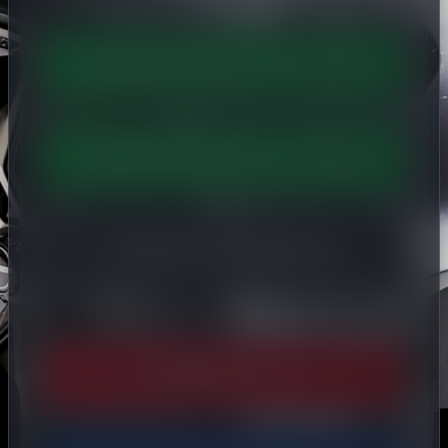
Vraag BPM Blondy over je taxatie
Vraag BPM Blondy over expertise
Vraag het aan BPM Blondy
E-mail
info@s-tax.nl