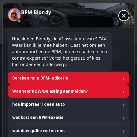
BPM Blondy
de AI-assistente van S-TAX
Hoi, ik ben Blondy, de AI-assistente van S-TAX. 
Waar kan ik je mee helpen? Gaat het om een 
★★★★★
5.0 Google Rating
ROTA-erkend taxateur
auto-import en de BPM, of om schade en een 
17+ jaar ervaring
Rapport binnen 24 uur
☎ 06 54 35 02 54
contra-expertise? Vertel het gerust, of kies 
hieronder een onderwerp.
Forfaitaire dwang:
Bereken mijn BPM-indicatie
Belastingdienst blokkeert
Wanneer RDW/Belasting aanmelden?
kentekens zonder besluit,
hoe importeer ik een auto
ROTA eist met Woo-
wat kost een BPM-taxatie
verzoek volledige openheid
wat doen jullie wel en niet