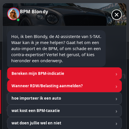
BPM Blondy
de AI-assistente van S-TAX
Hoi, ik ben Blondy, de AI-assistente van S-TAX. 
Waar kan ik je mee helpen? Gaat het om een 
★★★★★
5.0 Google Rating
ROTA-erkend taxateur
auto-import en de BPM, of om schade en een 
17+ jaar ervaring
Rapport binnen 24 uur
☎ 06 54 35 02 54
contra-expertise? Vertel het gerust, of kies 
hieronder een onderwerp.
ROTA dient officiële klacht in
Bereken mijn BPM-indicatie
tegen RDW wegens
Wanneer RDW/Belasting aanmelden?
bemoeienis met BPM-
hoe importeer ik een auto
aangifte
wat kost een BPM-taxatie
Gerd Schippers
|
4 mei 2025
wat doen jullie wel en niet