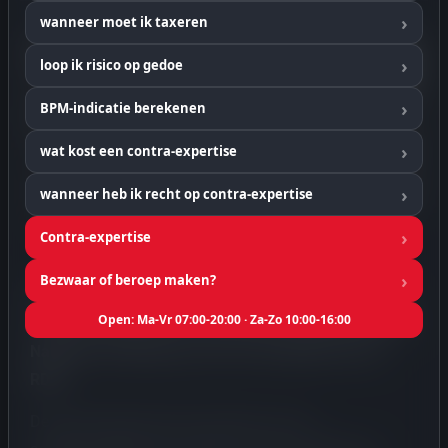
wanneer moet ik taxeren
loop ik risico op gedoe
BPM-indicatie berekenen
wat kost een contra-expertise
wanneer heb ik recht op contra-expertise
Contra-expertise
Bezwaar of beroep maken?
Op 4 mei 2025 heeft ROTA (Register Onafhankelijke
Open: Ma-Vr 07:00-20:00 · Za-Zo 10:00-16:00
Taxateurs Auto’s) een formele klacht ingediend bij de
Nationale Ombudsman over de werkwijze van de
RDW.
De klacht betreft het VIA-systeem en het