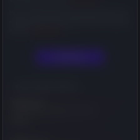
Voor vragen of toelichting:
info@rota.tax
Bent u als BPM-aangever ook geconfronteerd met een
ongeldig verklaard taxatierapport? Meld uw situatie bij
ROTA via
info@rota.tax
.
RVS Uitspraak
GERELATEERDE DIENSTEN
BPM Taxatie
Professioneel taxatierapport vanaf €150
Bekijk ›