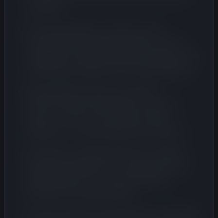
verwerken;
In de praktijk blijken aanvragen met een
taxatierapport regelmatig vertraagd te worden
vergeleken met andere methodes, ondanks dat een
taxatierapport wettelijk maar 30 dagen geldig is;
Meerdere BPM-aangevers zijn hierdoor
geconfronteerd met naheffingen, omdat hun
rapport – hoewel correct en binnen termijn
opgemaakt – alsnog ongeldig werd verklaard;
In de klacht is onderbouwd dat dit in meerdere
gevallen heeft geleid tot een “kennelijk onjuiste
geldigheidstoets”, die voor de betrokkenen
financieel zeer nadelig uitpakte;
De klacht verwijst naar jurisprudentie van de Raad