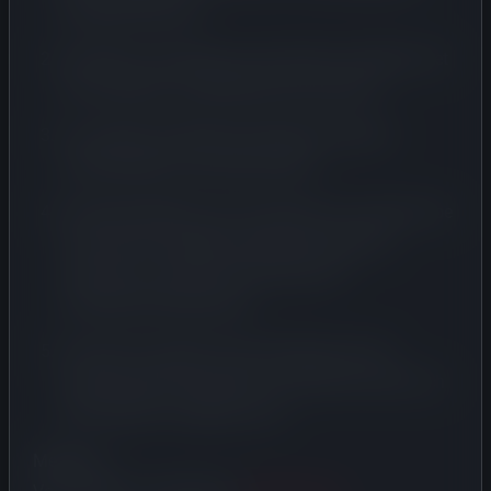
fiscaliteit bemoeit;
De RDW te verzoeken om per direct te stoppen met
het verwerken van BPM-keuze-informatie;
Te oordelen dat BPM-afhandeling methode-
onafhankelijk moet plaatsvinden;
De Belastingdienst aan te bevelen om coulance toe
te passen bij ongeldig verklaarde rapporten
wanneer de oorzaak aantoonbaar bij
overheidsverwerking ligt;
Toezicht te houden op de inrichting van het
aankomende EVR-systeem zodat deze fouten zich
niet herhalen in digitale vorm.
Meldpunt