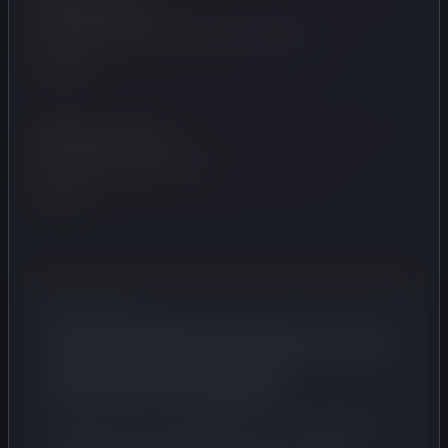
BPM bezwaar
Professionele ondersteuning bij naheffing
Bekijk ›
BPM berekenen
Drie methoden uitgelegd
Bekijk ›
BPM-TOOLS
Zelf uw
BPM berekenen
of een
taxatie aanvragen?
Bereken gratis uw rest-BPM met onze calculator, of
vraag direct een BPM-taxatie aan bij een ROTA-