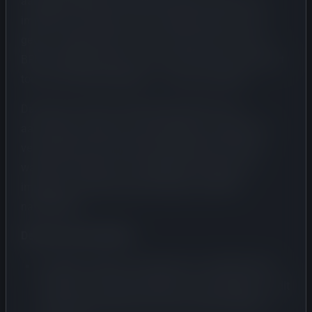
aangekondigde EVR-systeem, waarin de RDW aan
importeurs vraagt hoe zij hun BPM wensen aan te
geven. Volgens ROTA is dit in strijd met de wet: de
BPM-aangiftemethode is een fiscale keuze en behoort
toe aan de Belastingdienst – niet aan de RDW.
Daarnaast wordt in de klacht beschreven hoe
aanvragen waarbij een taxatierapport is gebruikt in
veel gevallen later worden behandeld dan andere,
waardoor rapporten hun geldigheid verliezen en
importeurs worden geconfronteerd met BPM-
naheffingen.
De kern van de klacht:
De RDW vraagt aan importeurs of zij BPM willen
aangeven via tabel, koerslijst of taxatierapport – dit
is een fiscale keuze die zij niet mag opvragen of