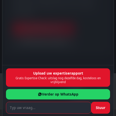
erkend taxateur. Rapport binnen 24 uur, juridisch
verdedigbaar.
Gratis BPM berekenen →
BPM-taxatie aanvragen
Upload uw expertiserapport
Gratis Expertise Check: uitslag nog dezelfde dag, kosteloos en
vrijblijvend
Verder op WhatsApp
Stuur
Deze site gebruikt cookies voor analyse en advertenties (Google