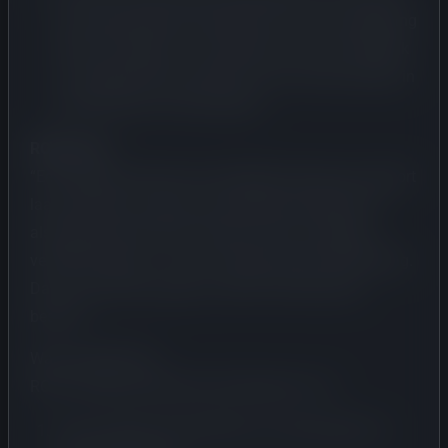
van State (ECLI:NL:RVS:2022:167) en EU-wetgeving
(CELEX:12008E110, 31999L0037) waarin duidelijk
is vastgesteld dat de RDW zich niet mag mengen in
fiscale keuzes of beoordeling.
ROTA stelt:
“Een burger die binnen de wettelijke termijn een rapport
laat opmaken en direct aanvraagt bij de RDW, kan
alsnog geconfronteerd worden met een ongeldig
verklaard rapport – puur vanwege interne afhandeling.
Dat is niet rechtvaardig, en zeker niet behoorlijk
bestuur.”
Wat vraagt ROTA?
ROTA vraagt de Nationale Ombudsman om:
Vast te stellen dat de RDW zich onbevoegd met