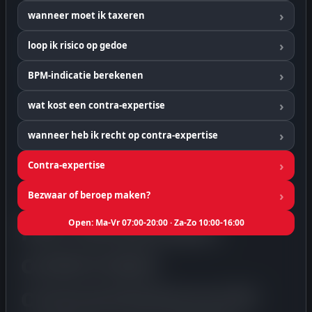
wanneer moet ik taxeren
loop ik risico op gedoe
BPM-indicatie berekenen
wat kost een contra-expertise
wanneer heb ik recht op contra-expertise
Contra-expertise
Bezwaar of beroep maken?
Hof Amsterdam
Open: Ma-Vr 07:00-20:00 · Za-Zo 10:00-16:00
ondermijnt
consumentenrecht