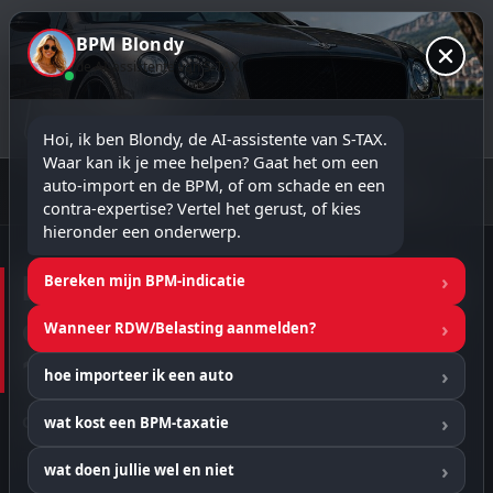
BPM Blondy
de AI-assistente van S-TAX
Hoi, ik ben Blondy, de AI-assistente van S-TAX. 
Waar kan ik je mee helpen? Gaat het om een 
★★★★★
5.0 Google Rating
ROTA-erkend taxateur
auto-import en de BPM, of om schade en een 
17+ jaar ervaring
Rapport binnen 24 uur
☎ 06 54 35 02 54
contra-expertise? Vertel het gerust, of kies 
hieronder een onderwerp.
Hof Amsterdam ondermijnt
Bereken mijn BPM-indicatie
consumentenrecht artikel
Wanneer RDW/Belasting aanmelden?
110 VWEU
hoe importeer ik een auto
Gerd Schippers
|
17 mei 2025
wat kost een BPM-taxatie
wat doen jullie wel en niet