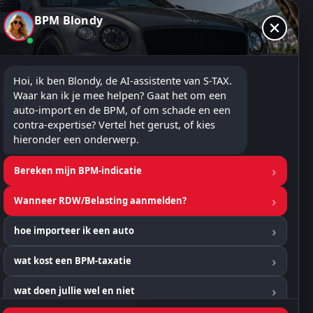
BPM Blondy
de AI-assistente van S-TAX
Hoi, ik ben Blondy, de AI-assistente van S-TAX. 
Waar kan ik je mee helpen? Gaat het om een 
 vanaf €150
auto-import en de BPM, of om schade en een 
contra-expertise? Vertel het gerust, of kies 
hieronder een onderwerp.
Bereken mijn BPM-indicatie
Wanneer RDW/Belasting aanmelden?
hoe importeer ik een auto
ROTA-erkend taxateur.
wat kost een BPM-taxatie
wat doen jullie wel en niet