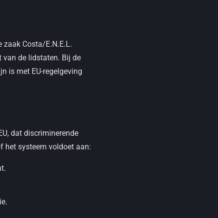
de zaak Costa/E.N.E.L.
van de lidstaten. Bij de
jn is met EU-regelgeving
EU, dat discriminerende
of het systeem voldoet aan:
t.
ie.