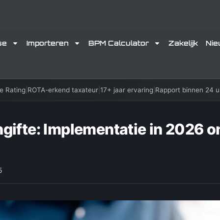
se
Importeren
BPM Calculator
Zakelijk
Ni
e Rating
|
ROTA-erkend taxateur
|
17+ jaar ervaring
|
Rapport binnen 24 u
ngifte: Implementatie in 2026 
5