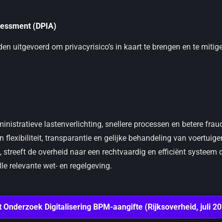
sessment (DPIA)
en uitgevoerd om privacyrisico’s in kaart te brengen en te mitige
ministratieve lastenverlichting, snellere processen en betere fra
 flexibiliteit, transparantie en gelijke behandeling van voertuig
 streeft de overheid naar een rechtvaardig en efficiënt systeem 
le relevante wet- en regelgeving.
t Onderzoek Digitalisering BPM-aangifte (Rijksoverheid, juli 20