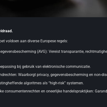
eidraad.
oet voldoen aan diverse Europese regels:
gevensbescherming (AVG): Vereist transparantie, rechtmatigheid 
toepassing bij gebruik van elektronische communicatie.
drechten: Waarborgt privacy, gegevensbescherming en non-disc
lastingheffende algoritmes als “high-risk” systemen.
ake consumentenrechten en oneerlijke handelspraktijken: Garande