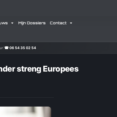
euws
Mijn Dossiers
Contact
ur
|
☎ 06 54 35 02 54
onder streng Europees