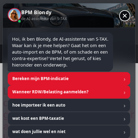
BPM Blondy
de AI-assistente van S-TAX
Hoi, ik ben Blondy, de AI-assistente van S-TAX. 
Waar kan ik je mee helpen? Gaat het om een 
★★★★★
5.0 Google Rating
ROTA-erkend taxateur
auto-import en de BPM, of om schade en een 
17+ jaar ervaring
Rapport binnen 24 uur
☎ 06 54 35 02 54
contra-expertise? Vertel het gerust, of kies 
hieronder een onderwerp.
Tag:
ROTA
Bereken mijn BPM-indicatie
Loket
Wanneer RDW/Belasting aanmelden?
contraexpertiseklachten.nl
hoe importeer ik een auto
gelanceerd: van advies naar
wat kost een BPM-taxatie
actie, met klachten die al
wat doen jullie wel en niet
lopen