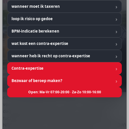
wanneer moet ik taxeren
loop ik risico op gedoe
BPM-indicatie berekenen
wat kost een contra-expertise
wanneer heb ik recht op contra-expertise
Contra-expertise
Bezwaar of beroep maken?
Open: Ma-Vr 07:00-20:00 · Za-Zo 10:00-16:00
contraexpertiseklachten.nl is live. Onafhankelijk loket
voor verzekerden met een conflict over autoschade,
dagwaarde of total loss. Achter het loket lopen
tuchtklachten bij het NIVRE en een signaal aan de
NIVRE-directie; een civielrechtelijk spoor (art. 6:162 BW)