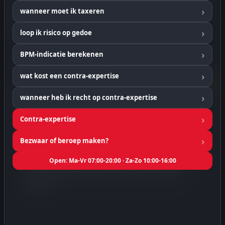
wanneer moet ik taxeren
loop ik risico op gedoe
BPM-indicatie berekenen
wat kost een contra-expertise
wanneer heb ik recht op contra-expertise
Contra-expertise
Toezichthouder AP formeel in gebreke
gesteld in algoritmezaak BPM
Bezwaar of beroep maken?
augustus 9, 2026
Arnhem, 9 augustus 2026 Twee keer in tien dagen
Open: Ma-Vr 07:00-20:00 · Za-Zo 10:00-16:00
vernietigde de rechtbank Den Haag deze zomer een
overheidsbesluit omdat de overheid niet uitlegde
welke rol